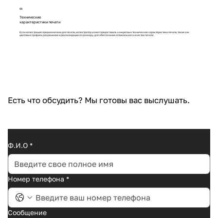
05
Технические
характеристики печати
Если иллюстрация предназначена для печати, иллюстратор может предоставить конкретные технические характеристики печати, такие как
цветовые профили, разрешение и рекомендации по размеру, для обеспечения оптимального качества печати.
Есть что обсудить? Мы готовы вас выслушать.
Ф.И.O
*
Номер телефона
*
Сообщение