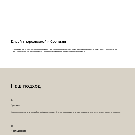
Дизайн персонажей и брендинг
Иллюстрации часто используются для создания отличительных персонажей, представляющих бренды или продукты. Эти персонажи могут
стать талисманами или послами бренда, способствуя узнаваемости бренда и его идентичности.
Наш подход
01
Брифинг
На первом этапе мы начинаем работать с брифом, который будет заполнять клиент. На переговорах мы помогаем клиентам понять, чего они хотят.
02
Исследование