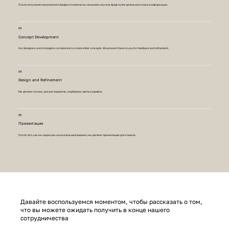
После получения заполненного брифа от клиента мы начинаем изучать бриф путем детального поиска информации.
03
Concept Development
Our designers and strategists collaborate to create initial concepts. We present these to you for feedback and refinement.
04
Design and Refinement
Мы делаем эскизы, рисуем варианты, подбираем цвета и шрифты.
05
Презентация
После того, как мы нарисуем окончательный вариант, мы делаем презентацию для клиента
Давайте воспользуемся моментом, чтобы рассказать о том,
что вы можете ожидать получить в конце нашего
сотрудничества