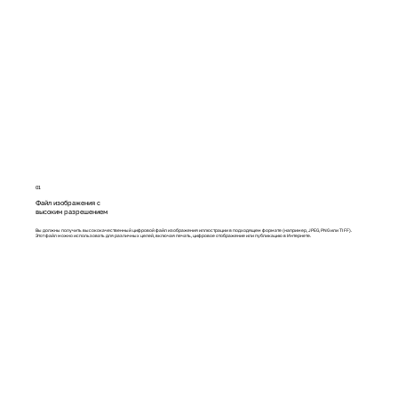
01
Файл изображения с
высоким разрешением
Вы должны получить высококачественный цифровой файл изображения иллюстрации в подходящем формате (например, JPEG, PNG или TIFF).
Этот файл можно использовать для различных целей, включая печать, цифровое отображение или публикацию в Интернете.