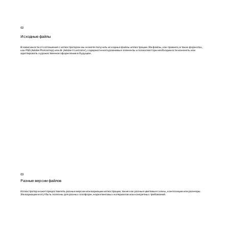
02
Исходные файлы
В зависимости от соглашения с иллюстратором вы можете получить исходные файлы иллюстрации. Эти файлы, как правило, в таких форматах,
как PSD (Adobe Photoshop) или AI (Adobe Illustrator), содержат многоуровневые элементы и позволяют при необходимости изменять или
адаптировать художественное оформление в будущем.
03
Разные версии файлов
Иллюстратор может предоставлять разные версии или вариации иллюстрации, такие как разные цветовые схемы, композиции или размеры.
Эти вариации могут быть полезны для разных платформ, маркетинговых материалов или конкретных требований.