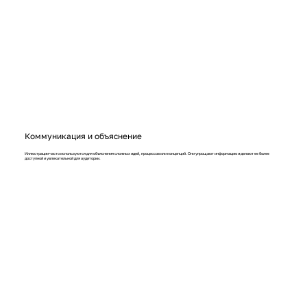
Коммуникация и объяснение
Иллюстрации часто используются для объяснения сложных идей, процессов или концепций. Они упрощают информацию и делают ее более
доступной и увлекательной для аудитории.