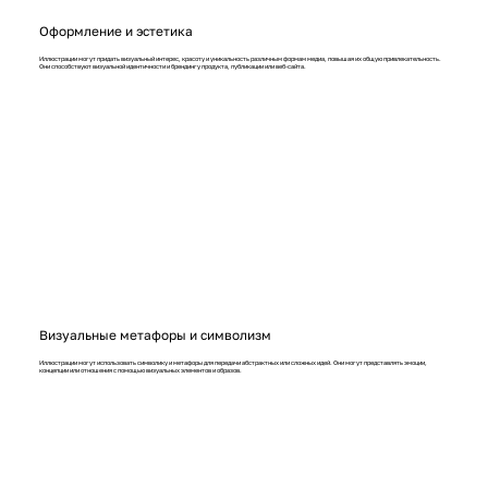
Оформление и эстетика
Иллюстрации могут придать визуальный интерес, красоту и уникальность различным формам медиа, повышая их общую привлекательность.
Они способствуют визуальной идентичности и брендингу продукта, публикации или веб-сайта.
Визуальные метафоры и символизм
Иллюстрации могут использовать символику и метафоры для передачи абстрактных или сложных идей. Они могут представлять эмоции,
концепции или отношения с помощью визуальных элементов и образов.