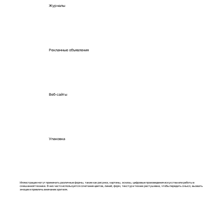
Журналы
Рекламные объявления
Веб-сайты
Упаковка
Иллюстрации могут принимать различные формы, такие как рисунки, картины, эскизы, цифровые произведения искусства или работы в
смешанной технике. В них часто используется сочетание цветов, линий, форм, текстур и техник растушевки, чтобы передать смысл, вызвать
эмоции и привлечь внимание зрителя.