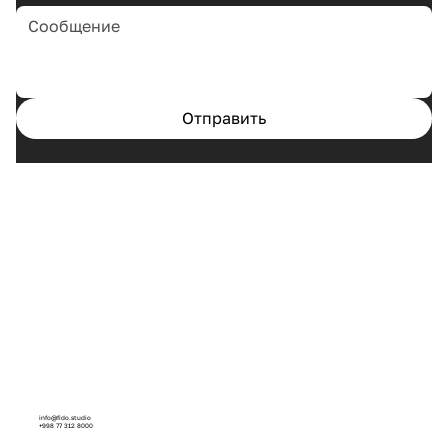
Отправить
Главная
Кейсы
Услуги
О нас
info@fido.studio
+998 77 312 8000