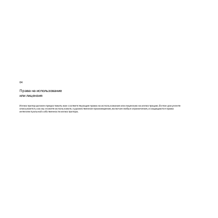
04
Права на использование
или лицензия
Иллюстратор должен предоставить вам соответствующие права на использование или лицензию на иллюстрацию. В этом документе
описывается, как вы можете использовать художественное произведение, включая любые ограничения, и защищаются права
интеллектуальной собственности иллюстратора.