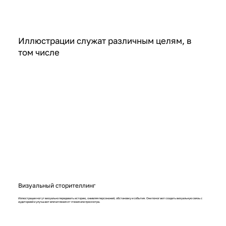
Иллюстрации служат различным целям, в
том числе
Визуальный сторителлинг
Иллюстрации могут визуально передавать историю, оживляя персонажей, обстановку и события. Они помогают создать визуальную связь с
аудиторией и улучшают впечатления от чтения или просмотра.