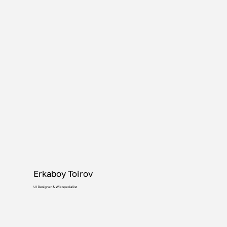
Erkaboy Toirov
UI Designer & Wix specialist