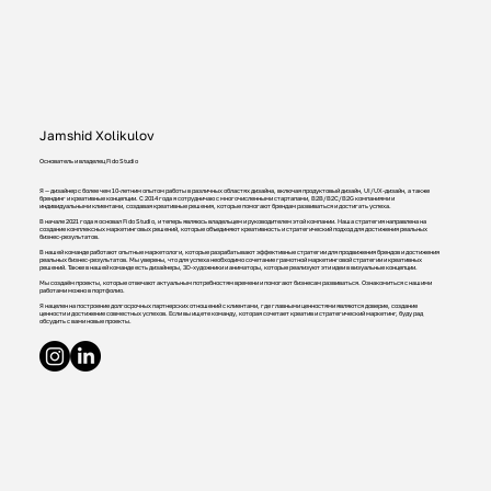
Jamshid Xolikulov
Основатель и владелец Fido Studio
Я — дизайнер с более чем 10-летним опытом работы в различных областях дизайна, включая продуктовый дизайн, UI/UX-дизайн, а также
брендинг и креативные концепции. С 2014 года я сотрудничаю с многочисленными стартапами, B2B/B2C/B2G компаниями и
индивидуальными клиентами, создавая креативные решения, которые помогают брендам развиваться и достигать успеха.
В начале 2021 года я основал Fido Studio, и теперь являюсь владельцем и руководителем этой компании. Наша стратегия направлена на
создание комплексных маркетинговых решений, которые объединяют креативность и стратегический подход для достижения реальных
бизнес-результатов.
В нашей команде работают опытные маркетологи, которые разрабатывают эффективные стратегии для продвижения брендов и достижения
реальных бизнес-результатов. Мы уверены, что для успеха необходимо сочетание грамотной маркетинговой стратегии и креативных
решений. Также в нашей команде есть дизайнеры, 3D-художники и аниматоры, которые реализуют эти идеи в визуальные концепции.
Мы создаём проекты, которые отвечают актуальным потребностям времени и помогают бизнесам развиваться. Ознакомиться с нашими
работами можно в портфолио.
Я нацелен на построение долгосрочных партнерских отношений с клиентами, где главными ценностями являются доверие, создание
ценности и достижение совместных успехов. Если вы ищете команду, которая сочетает креатив и стратегический маркетинг, буду рад
обсудить с вами новые проекты.