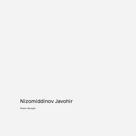
Nizomiddinov Javohir
Project Manager