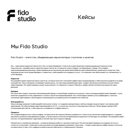
Кейсы
Мы Fido Studio
Fido Studio — агентство, объединяющее маркетинговую стратегию и креатив.
Мы — креативное маркетинговое агентство, которое объединяет стратегию и креатив для достижения выдающихся результатов.
Наша миссия — разрабатывать маркетинговые стратегии, которые не только следуют, но и формируют тренды. Мы создаем
персонализированные решения, ориентированные на максимальное увеличение прибыли и достижение бизнес-целей наших клиентов. Наш
подход включает интеграцию брендинга, маркетинга, веб-разработки и продакшн-услуг, что позволяет нам обеспечивать устойчивый рост и
успех брендов.
Маркетинг
Мы разрабатываем маркетинговые стратегии, которые помогают компаниям эффективно позиционировать себя на рынке и выделяться среди
конкурентов. Наши специалисты проводят анализ рынка, сегментацию целевой аудитории, создают рекламные кампании и осуществляют
лидогенерацию. Мы ориентированы на долгосрочный рост и стабильность вашего бизнеса, предоставляя комплексные маркетинговые
решения.
Брендинг
Мы помогаем создать сильный и запоминающийся бренд, который будет выделяться на рынке. Наша команда разрабатывает брендинг с нуля,
включая создание логотипа, фирменного стиля и стратегии позиционирования. Мы также предоставляем услуги ребрендинга, помогая
компаниям адаптировать свои имиджи к изменяющимся условиям рынка и потребностям клиентов.
Веб-разработка
Наша команда занимается веб-разработкой на всех этапах: от создания корпоративных сайтов и лендингов до интернет-магазинов и веб-
приложений. Мы обеспечиваем адаптивный дизайн и UX/UI, что помогает улучшить пользовательский опыт. Также предоставляем SEO-
оптимизацию для сайтов, чтобы повысить их видимость и эффективность.
Продакшн
Мы создаем видеоконтент и фотографию, которые помогают вашему бизнесу выделиться. Наши услуги включают видеопродакшн, создание
рекламных роликов и анимированных видео, а также съемку и монтаж материалов для социальных сетей и других платформ. Мы разрабатываем
контент, который вовлекает аудиторию и способствует росту вашего бренда.
Прозрачность и взаимное уважение — основные принципы работы с нашими клиентами. Мы всегда ориентированы на создание честных и
открытых отношений, строим долгосрочные связи на основе доверия и уважения. Наша цель — создать креативные и эффективные стратегии,
которые помогут вам стать лидером в своей отрасли и обеспечить стабильный рост бизнеса