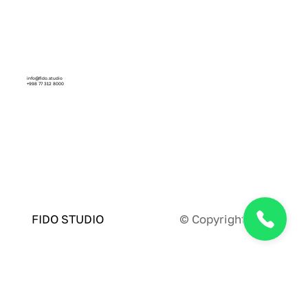
info@fido.studio
+998 77 312 8000
Facebook
Instagram
Linkedin
Behance
Dribbble
© Copyright 2024
FIDO STUDIO