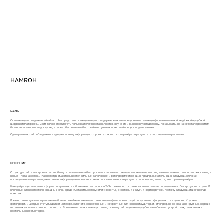
HAMROH
ЦЕЛЬ
Основная цель создания сайта Hamroh — представить инициативу по поддержке женщин-предпринимательниц в формате понятной, надёжной и удобной
цифровой платформы. Сайт должен предлагать пользователям наставничество, обучение и финансовую поддержку, показывать, на каком этапе развития
бизнеса какая помощь доступна, а также обеспечивать быстрый и интуитивно понятный процесс подачи заявки.
Одновременно сайт объединяет в единую систему информацию о проектах, новостях, партнёрах и результатах по различным регионам.
РЕШЕНИЕ
Структура сайта выстроена так, чтобы путь пользователя был простым и логичным: сначала — понимание миссии, затем — знакомство с возможностями, в
конце — подача заявки. Главная страница открывается сильным заголовком и фотографиями женщин-предпринимательниц. В следующих блоках
последовательно размещены краткая информация о проекте, контакты, статистические результаты, проекты, новости, менторы и партнёры.
Каждый раздел выполнен в формате карточек: изображение, заголовок и 2–3 строки простого текста, что позволяет пользователю быстро уловить суть. В
ключевых блоках постоянно видны кнопки вроде «Оставить заявку» или «Проекты / Менторы / Услуги / Партнёрство», поэтому следующий шаг всегда
понятен.
В качестве визуального решения выбрана спокойная синяя палитра и светлые фоны — это создаёт ощущение официальности и доверия. Крупные
фотографии и щедрые отступы делают интерфейс лёгким, современным и комфортным для женской аудитории. Типографика основана на крупных, хорошо
читаемых заголовках и простом тексте. Все макеты полностью адаптивны, поэтому сайт одинаково удобен на мобильных устройствах, планшетах и
настольных компьютерах.