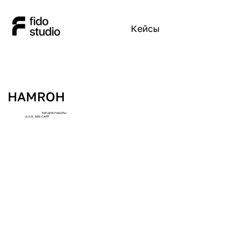
Кейсы
HAMROH
ТИП ДЛЯ РАБОТЫ
UI/UX, ВЕБ-САЙТ