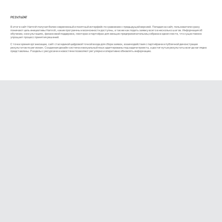
РЕЗУЛЬТАТ
В итоге сайт Hamroh получил более современный и понятный интерфейс по сравнению с предыдущей версией. Попадая на сайт, пользователи сразу
понимают цель инициативы Hamroh, какие программы и возможности доступны, а также как подать заявку всего в несколько шагов. Информация об
обучении, консультациях, финансовой поддержке, менторах и партнёрах для женщин-предпринимательниц собрана в одном месте, что существенно
упрощает процесс принятия решений.
С точки зрения организации, сайт стал единой цифровой точкой входа для сбора заявок, взаимодействия с партнёрами и публичной демонстрации
результатов по регионам. Созданная дизайн-система и визуальный язык адаптированы под задачи проекта, а достигнутые результаты всегда наглядно
представлены. Разделы с ресурсами и новостями позволяют регулярно и оперативно обновлять информацию.