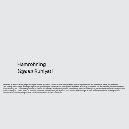
Hamrohning
Yagona
Ruhiyati
Hamrohning markazida bir yo‘lga jamlangan ishonch, qo‘llab-quvvatlash va ayollar hayotidagi o‘zgarishlarga hamnafas bo‘lish tamoyili yotadi. Bu platforma
ayollarning ichki kuchiga, ularning o‘ziga xos yo‘liga va barqaror taraqqiyot sari tashlagan har bir qadami muhimligiga ishonadi. Har bir uchrashuv, har bir maslahat va
har bir kichik yutuq — Hamrohning umumiy falsafasini aks ettiradi: imkoniyatlar yaratish, ishonch bag‘ishlash va ayolning o‘z yo‘lini mustahkam bosib o‘tishiga zamin
yaratish. Maqsad — sodda, tabiiy va samimiy yondashuv orqali har bir ayolning ovozi, fikri va orzusi qadrlanadigan muhitni barpo etish hamda bu ruhning raqamli
makonda ham xuddi hayotdagidek tabiiy va mos ravishda aks etishini ta’minlash.