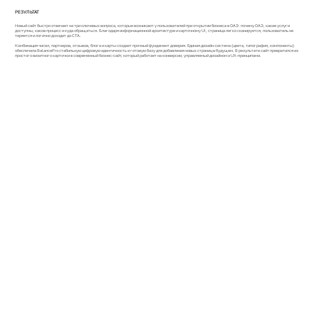
РЕЗУЛЬТАТ
Новый сайт быстро отвечает на три ключевых вопроса, которые возникают у пользователей при открытии бизнеса в ОАЭ: почему ОАЭ, какие услуги
доступны, каков процесс и куда обращаться. Благодаря информационной архитектуре и карточному UI, страница легко сканируется, пользователь не
теряется и логично доходит до CTA.
Комбинация чисел, партнеров, отзывов, блога и карты создает прочный фундамент доверия. Единая дизайн-система (цвета, типография, компоненты)
обеспечила BalancePro стабильную цифровую идентичность и готовую базу для добавления новых страниц в будущем. В результате сайт превратился из
простого визитного карточки в современный бизнес-сайт, который работает на конверсии, управляемый дизайном и UX-принципами.