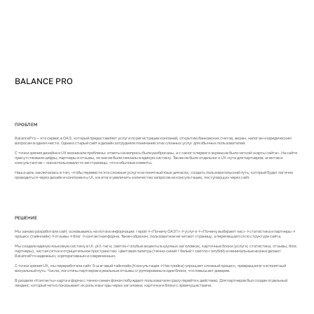
BALANCE PRO
ПРОБЛЕМ
BalancePro — это сервис в ОАЭ, который предоставляет услуги по регистрации компаний, открытию банковских счетов, визам, налогам и юридическим
вопросам в одном месте. Однако старый сайт и дизайн затрудняли понимание этих сложных услуг для обычных пользователей.
С точки зрения дизайна и UX возникали проблемы: ответы на вопросы были разбросаны, и с самого первого экрана не было четкой «карты сайта». На сайте
присутствовали цифры, партнеры и отзывы, но они не были связаны в единую систему. Также не было отдельного UX-пути для партнеров, агентов и
консультантов — они использовали те же страницы, что и обычные клиенты.
Наша цель заключалась в том, чтобы перевести эти сложные услуги на понятный язык для всех, создать пользовательский путь, который будет логично
проводиться через дизайн и компоненты UI, и в итоге увеличить количество запросов на консультацию, поступающих через сайт.
РЕШЕНИЕ
Мы заново разработали сайт, основываясь на потоке информации: герой → «Почему ОАЭ?» → услуги → «Почему выбирают нас» → статистика и партнеры →
процесс (таймлайн) → отзывы → блог → контактная форма. Таким образом, пользователи не читают страницу, а перемещаются по структуре сайта.
Мы создали единую языковую систему в UI: pill-теги, светло-голубые акценты в крупных заголовках, карточные блоки (услуги, статистика, отзывы, блог,
партнеры), чистая сетка и отрицательное пространство. Цветовая палитра (темно-синий + белый + светло-голубой) и минимальные иконки делают
BalancePro надежным, корпоративным и современным.
С точки зрения UX, мы переработали сайт. 5-шаговый таймлайн (Консультация → Настройка) упрощает сложный процесс, превращая его в понятный
визуальный путь. Числа, логотипы партнеров и реальные отзывы сгруппированы в одни блоки, что повышает доверие.
В разделе «Контакты» карта и форма с темно-синим фоном побуждают пользователя сразу перейти к действию. Для партнеров был создан отдельный
лендинг, который четко показывает их роль и выгоды через заголовки, карточки и блоки с преимуществами.