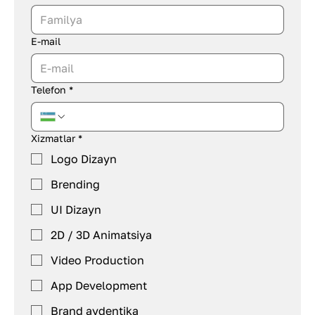
E-mail
Telefon
*
Xizmatlar
*
Logo Dizayn
Brending
UI Dizayn
2D / 3D Animatsiya
Video Production
App Development
Brand aydentika