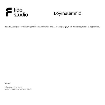
Loyihalarimiz
Brendingizni qanday qilib rivojlantirish mumkinligini bilmoqchi bo‘lsangiz, hech ikkilanmay biz bilan bog‘laning.
Manzil
«Kashgar», center 4,
home № 12A, Тоshkent 100017