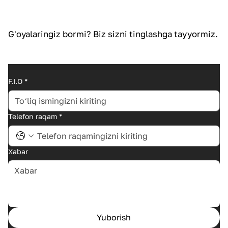
G'oyalaringiz bormi? Biz sizni tinglashga tayyormiz.
F.I.O
*
Telefon raqam
*
Xabar
Yuborish