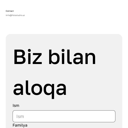
Contact
Info@fidostudio.uz
Biz bilan 
aloqa
Ism
Familya