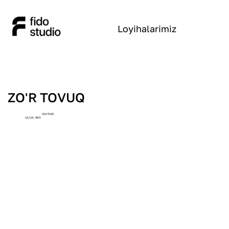
Loyihalarimiz
ZO'R TOVUQ
ISH TURI
UI/UX, WIX