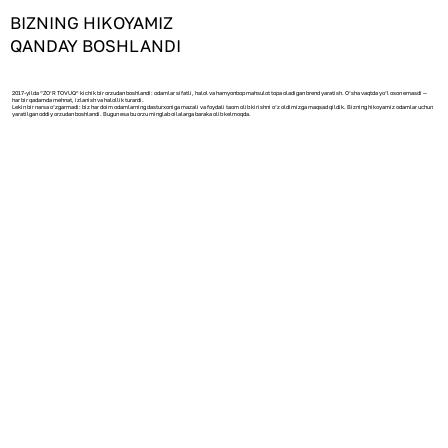
BIZNING HIKOYAMIZ
QANDAY BOSHLANDI
2017-yilda “ZO’R TOVUQ” kichik bir orzudan boshlandi: odamlar sifatli, halol va hamyonbop mahsulot topa oladigan brend yaratish. O‘sha vaqtda yo‘l oson emasdi —
har bir qadamda mehnat, izlanish va halollik turardi.
Lekin bir narsa o‘zgarmadi: biz har doim odamlarning dasturxoniga mazali va foydali taom olib kirishni o‘z oldimizga maqsad qildik. Bizning hikoyamiz odamlar uchun
yaratilgan oddiy orzudan boshlandi. Bugun esa bu orzu minglab oilalarga baraka olib kelmoqda.