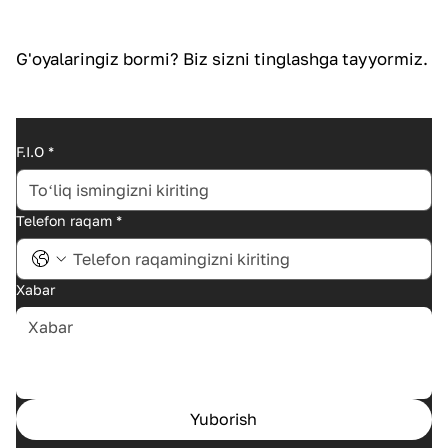
G'oyalaringiz bormi? Biz sizni tinglashga tayyormiz.
F.I.O
*
Telefon raqam
*
Xabar
Yuborish