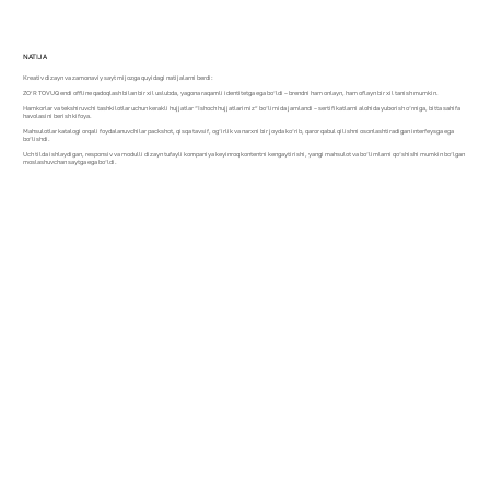
NATIJA
Kreativ dizayn va zamonaviy sayt mijozga quyidagi natijalarni berdi:
ZO’R TOVUQ endi offline qadoqlash bilan bir xil uslubda, yagona raqamli identitetga ega bo‘ldi – brendni ham onlayn, ham oflayn bir xil tanish mumkin.
Hamkorlar va tekshiruvchi tashkilotlar uchun kerakli hujjatlar “Ishoch hujjatlarimiz” bo‘limida jamlandi – sertifikatlarni alohida yuborish o‘rniga, bitta sahifa
havolasini berish kifoya.
Mahsulotlar katalogi orqali foydalanuvchilar packshot, qisqa tavsif, og‘irlik va narxni bir joyda ko‘rib, qaror qabul qilishni osonlashtiradigan interfeysga ega
bo‘lishdi.
Uch tilda ishlaydigan, responsiv va modulli dizayn tufayli kompaniya keyinroq kontentni kengaytirishi, yangi mahsulot va bo‘limlarni qo‘shishi mumkin bo‘lgan
moslashuvchan saytga ega bo‘ldi.